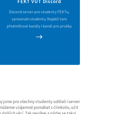
FEKT VUT Discord
Discord server pro studenty FEKTu,
spravován studenty. Najdeš tam
předmětové kanály i kanál pro prváky.
jsme pro všechny studenty udělali i server
i můžeme vzájemně pomáhat s čímkoliv, učit
u dalších věcí. Tak neváhej a přidej se taky!