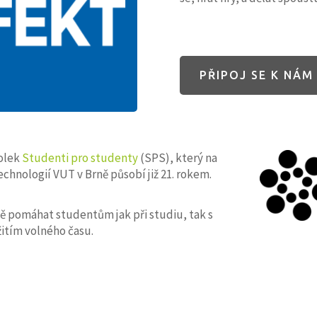
PŘIPOJ SE K NÁM
polek
Studenti pro studenty
(SPS), který na
chnologií VUT v Brně působí již
21
. rokem.
ě pomáhat studentům jak při studiu, tak s
itím volného času.