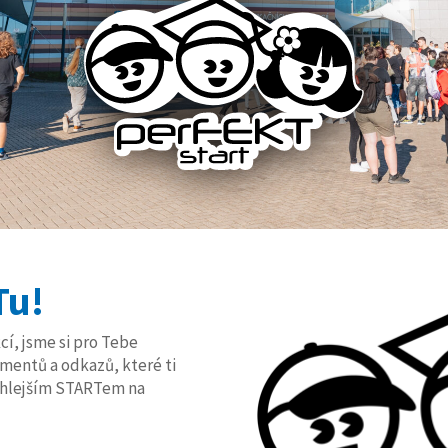
Tu!
cí, jsme si pro Tebe
umentů a odkazů, které ti
ychlejším STARTem na