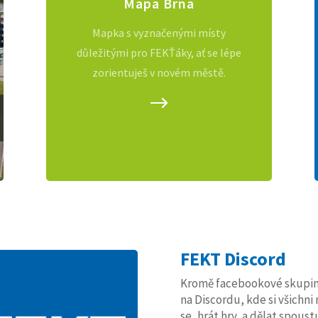
Mapa Brna
Mapka s vyznačenými místy
důležitými pro FEKŤáky, ať se lépe
zorientuješ v novém městě.
FEKT Discord
Kromě facebookové skupiny 
na Discordu, kde si všichn
se, hrát hry, a dělat spoust