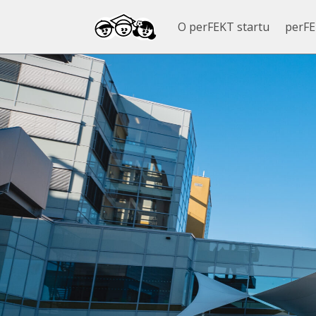
O perFEKT startu
perFE